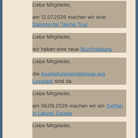
Liebe Mitglieder,
am 12.07.2026 machen wir eine
Danndorfer Teiche Tour
Liebe Mitglieder,
wir haben eine neue
Wurfmeldung
Liebe Mitglieder,
die
Ausstellungsergebnisse aus
Loxstedt
sind da
Liebe Mitglieder,
am 06.09.2026 machen wir ein
Treffen
in Laboe/ Ostsee
Liebe Mitglieder,