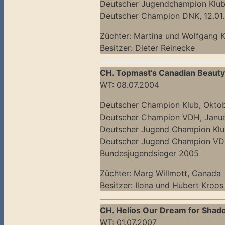
Deutscher Jugendchampion Klub
Deutscher Champion DNK, 12.01
Züchter: Martina und Wolfgang 
Besitzer: Dieter Reinecke
CH. Topmast’s Canadian Beaut
WT: 08.07.2004
Deutscher Champion Klub, Okto
Deutscher Champion VDH, Janu
Deutscher Jugend Champion Klu
Deutscher Jugend Champion V
Bundesjugendsieger 2005
Züchter: Marg Willmott, Canada
Besitzer: Ilona und Hubert Kroos
CH. Helios Our Dream for Shado
WT: 01.07.2007