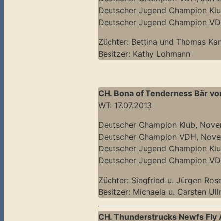
Deutscher Jugend Champion Klu
Deutscher Jugend Champion V
Züchter: Bettina und Thomas Ka
Besitzer: Kathy Lohmann
CH. Bona of Tenderness Bär vo
WT: 17.07.2013
Deutscher Champion Klub, Nov
Deutscher Champion VDH, Nov
Deutscher Jugend Champion Klub
Deutscher Jugend Champion V
Züchter: Siegfried u. Jürgen Ros
Besitzer: Michaela u. Carsten Ul
CH. Thunderstrucks Newfs Fly 