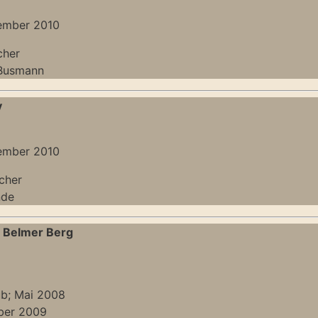
ember 2010
cher
 Busmann
y
ember 2010
icher
nde
 Belmer Berg
b; Mai 2008
ber 2009