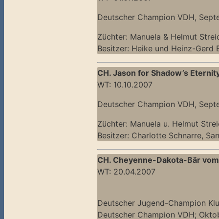
Deutscher Champion VDH, Sept
Züchter: Manuela & Helmut Strei
Besitzer: Heike und Heinz-Gerd
CH. Jason for Shadow’s Eternit
WT: 10.10.2007
Deutscher Champion VDH, Sept
Züchter: Manuela u. Helmut Stre
Besitzer: Charlotte Schnarre, Sa
CH. Cheyenne-Dakota-Bär vom
WT: 20.04.2007
Deutscher Jugend-Champion Klu
Deutscher Champion VDH; Okto