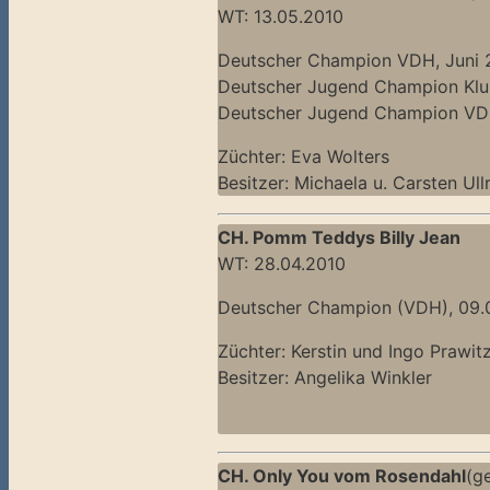
WT: 13.05.2010
Deutscher Champion VDH, Juni 
Deutscher Jugend Champion Klub
Deutscher Jugend Champion VDH
Züchter: Eva Wolters
Besitzer: Michaela u. Carsten Ul
CH. Pomm Teddys Billy Jean
WT: 28.04.2010
Deutscher Champion (VDH), 09.
Züchter: Kerstin und Ingo Prawit
Besitzer: Angelika Winkler
CH. Only You vom Rosendahl
(ge