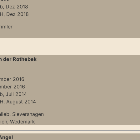
b, Dez 2018
DH, Dez 2018
mmler
n der Rothebek
ember 2016
ember 2016
, Juli 2014
DH, August 2014
elieb, Sievershagen
lrich, Wedemark
Angel