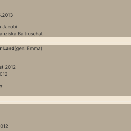
5.2013
n Jacobi
ranziska Baltruschat
r Land
(gen. Emma)
st 2012
2012
er
2012