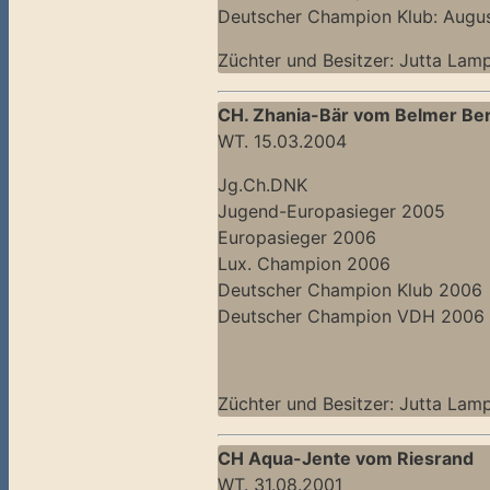
Deutscher Champion Klub: Augu
Züchter und Besitzer: Jutta Lam
CH. Zhania-Bär vom Belmer Be
WT. 15.03.2004
Jg.Ch.DNK
Jugend-Europasieger 2005
Europasieger 2006
Lux. Champion 2006
Deutscher Champion Klub 2006
Deutscher Champion VDH 2006
Züchter und Besitzer: Jutta Lam
CH Aqua-Jente vom Riesrand
WT. 31.08.2001