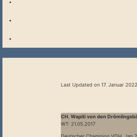
Last Updated on 17. Januar 202
CH. Wapiti von den Drömlingsb
WT: 21.05.2017
Deutscher Champion VDH, Jan 