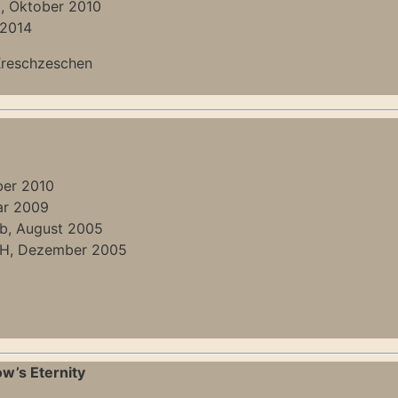
, Oktober 2010
.2014
Kreschzeschen
y
ber 2010
ar 2009
b, August 2005
DH, Dezember 2005
w’s Eternity