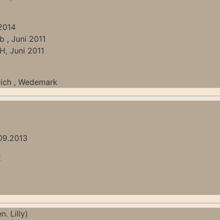
2014
 , Juni 2011
, Juni 2011
lrich , Wedemark
09.2013
z
n. Lilly)