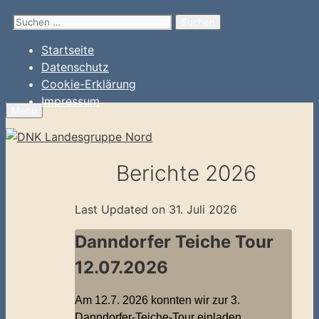
Zum
Suchen
Inhalt
nach:
springen
Startseite
Datenschutz
Cookie-Erklärung
Impressum
Menü
Berichte 2026
Last Updated on 31. Juli 2026
Danndorfer Teiche Tour
12.07.2026
Am 12.7. 2026 konnten wir zur 3.
Danndorfer-Teiche-Tour einladen,