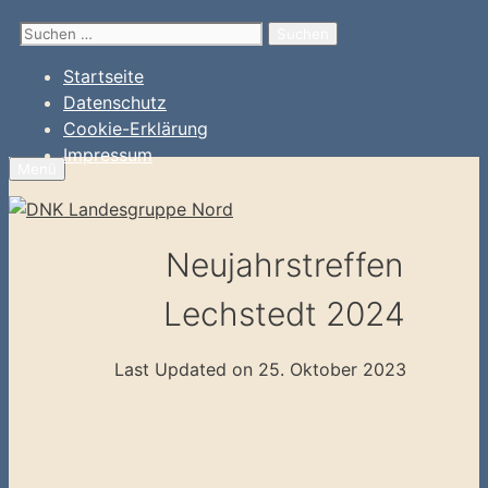
Zum
Suchen
Inhalt
nach:
springen
Startseite
Datenschutz
Cookie-Erklärung
Impressum
Menü
Neujahrstreffen
Lechstedt 2024
Last Updated on 25. Oktober 2023